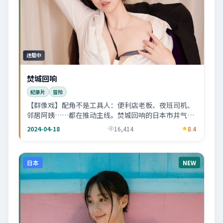
连载中
焚城回响
纪录片
冒险
【群像戏】配角不是工具人：便利店老板、夜班司机、
邻居阿姨……都在推动主线。焚城回响的日本市井气息
很浓。
2024-04-18
16,414
8.4
日本
NEW