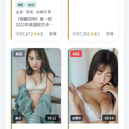
汤唯的表演节奏跟得很
综艺
2022
紧。
主演：
黄渤、梁朝伟 等
《银翼回响》是一部
2022年英国综艺作
品，主打爱情看点。黄
97,672
6.8
爱情
97,001
8.1
惊悚
渤、梁朝伟与郭帆的组
合让全片在节奏与表演
上更稳，适合喜欢细读
剧情的观众。
美国
韩国
99:21
98:04
高分
连载中