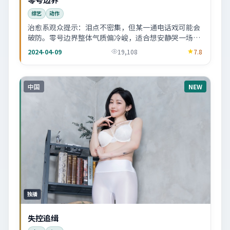
综艺
动作
治愈系观众提示：泪点不密集，但某一通电话戏可能会
破防。零号边界整体气质偏冷峻，适合想安静哭一场又
不想太狗血的人。
2024-04-09
19,108
7.8
中国
NEW
独播
失控追缉