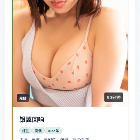
90分钟
完结
银翼回响
综艺
爱情
2022
年
主演：
黄渤、梁朝伟、张译、章子怡 等