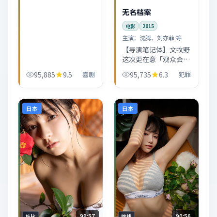
元素主要承担「加压
无名档案
阀」功能。看完会忍不
电影
2015
住回想某个配角的眼
神。
主演：
沈腾、刘亦菲 等
【导演笔记体】文牧野
这次更在意「观众会信
什么」：镜头少炫技，
95,885
9.5
喜剧
95,735
6.3
犯罪
却把每场戏的目的写得
很清楚。无名档案适合
二刷找伏笔。
日本
日本
99:57
90:56
杜比
院线