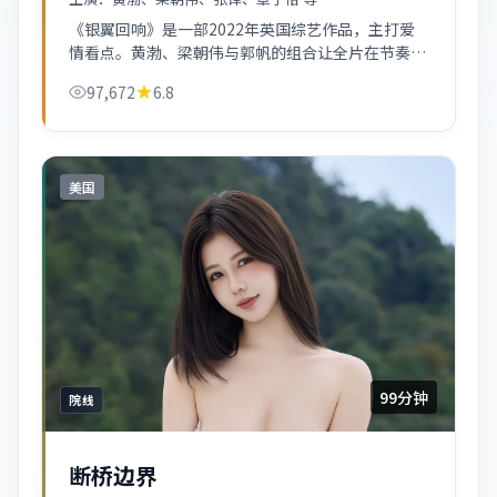
《银翼回响》是一部2022年英国综艺作品，主打爱
情看点。黄渤、梁朝伟与郭帆的组合让全片在节奏与
表演上更稳，适合喜欢细读剧情的观众。
97,672
6.8
美国
99分钟
院线
断桥边界