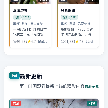
深海边界
风暴追缉
电影
2017
动漫
2021
主演：
张译、雷佳音 等
主演：
黄渤、刘亦菲 等
一句话安利：想看日本
高能提醒：前 20 分钟
气质里带点「毛边感」
像「拼图散落」，请耐
的电影，可以从这部开
心；中段开始收线，尾
95,587
6.7
纪录片
91,788
7.8
纪录片
始。节奏不赶，适合深
声收束方式偏克制，不
夜独自看完。
喜欢留白式结局的观众
可自行避雷。
最新更新
上新
第一时间观看最新上线的精彩内容
查看更多
韩国
NEW