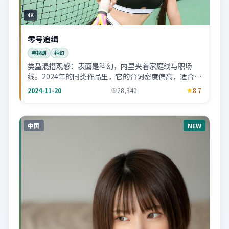
4K
零号追缉
电视剧
科幻
类型混搭观感：表面是科幻，内里夹着家庭线与职场
线。2024年的同类作品里，它的台词密度偏高，适合喜
欢「听戏」的人。
2024-11-20
28,340
8.7
中国
NEW