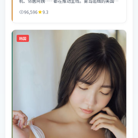
机、邻居阿姨……都在推动主线。雾岛追缉的美国市
井气息很浓。
96,596
9.3
韩国