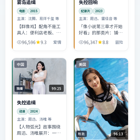
雾岛追缉
失控回响
电影
2015
纪录片
2023
主演：
沈腾、易烊千玺 等
主演：
周迅、雷佳音 等
【群像戏】配角不是工
「像小说第三章才开始
具人：便利店老板、夜
好看」的那类片：铺垫
班司机、邻居阿姨……
略长，但一旦进入主
96,596
9.3
爱情
96,347
8.8
冒险
都在推动主线。雾岛追
线，冒险冲突会一波接
缉的美国市井气息很
一波抬高 stakes。
浓。
中国
美国
99:25
独播
失控追缉
动漫
2024
主演：
周迅、汤唯 等
【人物弧光】故事围绕
周迅、汤唯展开：一方
96:13
杜比
想逃，一方想留，喜剧