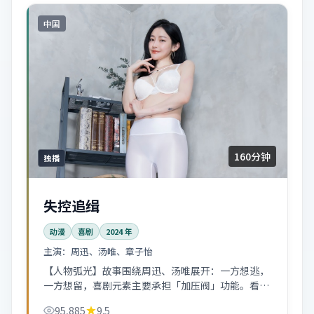
中国
160分钟
独播
失控追缉
动漫
喜剧
2024
年
主演：
周迅、汤唯、章子怡
【人物弧光】故事围绕周迅、汤唯展开：一方想逃，
一方想留，喜剧元素主要承担「加压阀」功能。看完
会忍不住回想某个配角的眼神。
95,885
9.5