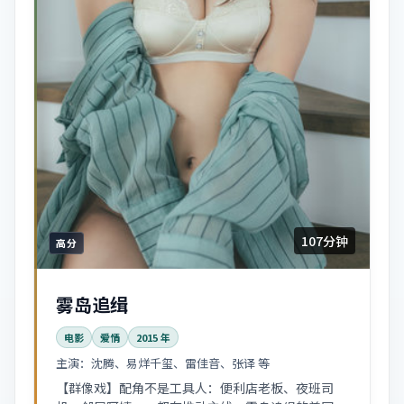
107分钟
高分
雾岛追缉
电影
爱情
2015
年
主演：
沈腾、易烊千玺、雷佳音、张译 等
【群像戏】配角不是工具人：便利店老板、夜班司