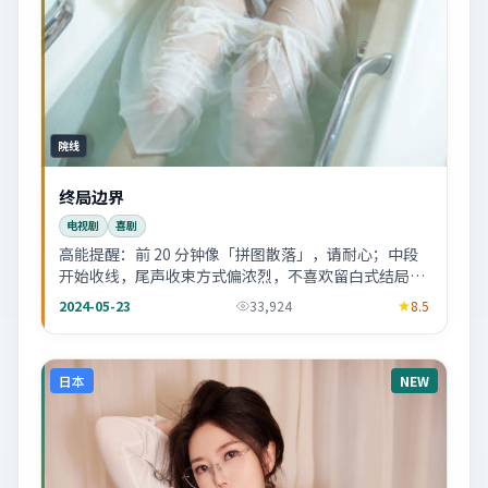
院线
终局边界
电视剧
喜剧
高能提醒：前 20 分钟像「拼图散落」，请耐心；中段
开始收线，尾声收束方式偏浓烈，不喜欢留白式结局的
观众可自行避雷。
2024-05-23
33,924
8.5
日本
NEW