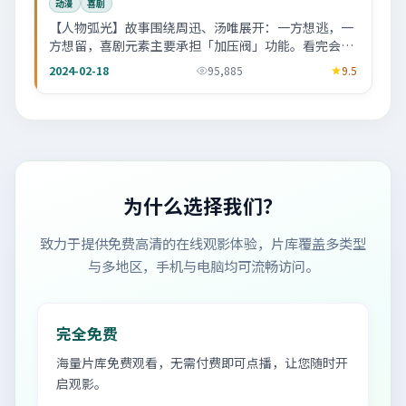
动漫
喜剧
【人物弧光】故事围绕周迅、汤唯展开：一方想逃，一
方想留，喜剧元素主要承担「加压阀」功能。看完会忍
不住回想某个配角的眼神。
2024-02-18
95,885
9.5
为什么选择我们？
致力于提供免费高清的在线观影体验，片库覆盖多类型
与多地区，手机与电脑均可流畅访问。
完全免费
海量片库免费观看，无需付费即可点播，让您随时开
启观影。