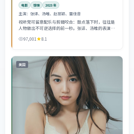
电影
惊悚
2023
年
主演：
张译、汤唯、赵丽颖、雷佳音
视听党可留意配乐与剪辑咬合：鼓点落下时，往往是
人物做出不可逆选择的前一秒。张译、汤唯的表演节
奏跟得很紧。
97,001
8.1
美国