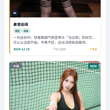
4K
暴雪追缉
综艺
动漫
一句话安利：想看韩国气质里带点「毛边感」的综艺，
可以从这部开始。节奏不赶，适合深夜独自看完。
2024-12-18
57,659
6.8
中国
NEW