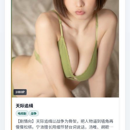
1080P
天际追缉
电视剧
战争
【剧情向】天际追缉以战争为骨架，把人物逼到墙角再
慢慢松绑。宁浩擅长用细节替台词说话，汤唯、胡歌的