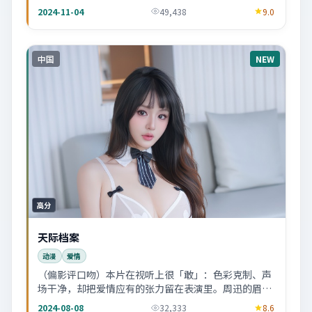
几场对手戏后劲很足。
2024-11-04
49,438
9.0
中国
NEW
高分
天际档案
动漫
爱情
（偏影评口吻）本片在视听上很「敢」：色彩克制、声
场干净，却把爱情应有的张力留在表演里。周迅的眉眼
戏值得反复拉片。
2024-08-08
32,333
8.6