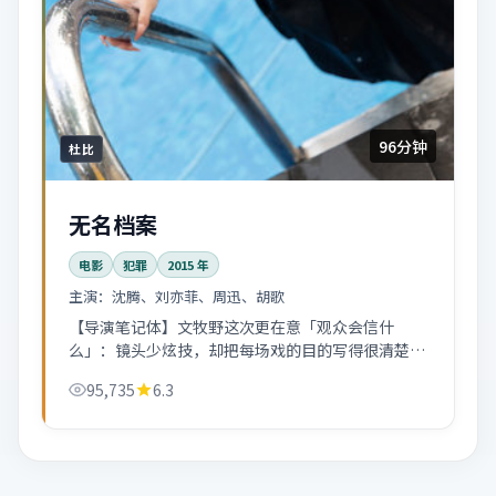
96分钟
杜比
无名档案
电影
犯罪
2015
年
主演：
沈腾、刘亦菲、周迅、胡歌
【导演笔记体】文牧野这次更在意「观众会信什
么」：镜头少炫技，却把每场戏的目的写得很清楚。
无名档案适合二刷找伏笔。
95,735
6.3