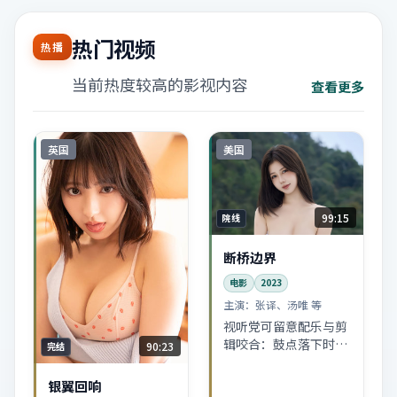
热门视频
热播
当前热度较高的影视内容
查看更多
英国
美国
99:15
院线
断桥边界
电影
2023
主演：
张译、汤唯 等
视听党可留意配乐与剪
辑咬合：鼓点落下时，
90:23
完结
往往是人物做出不可逆
选择的前一秒。张译、
银翼回响