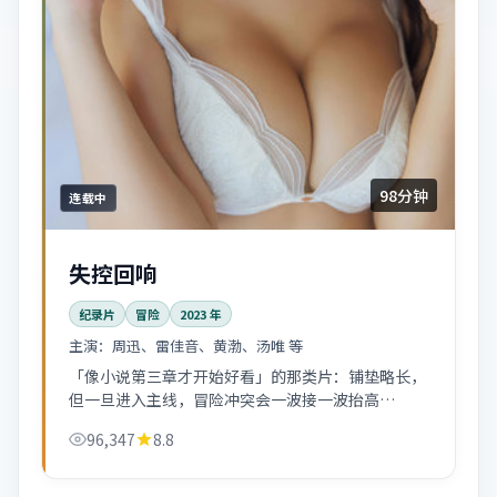
98分钟
连载中
失控回响
纪录片
冒险
2023
年
主演：
周迅、雷佳音、黄渤、汤唯 等
「像小说第三章才开始好看」的那类片：铺垫略长，
但一旦进入主线，冒险冲突会一波接一波抬高
stakes。
96,347
8.8